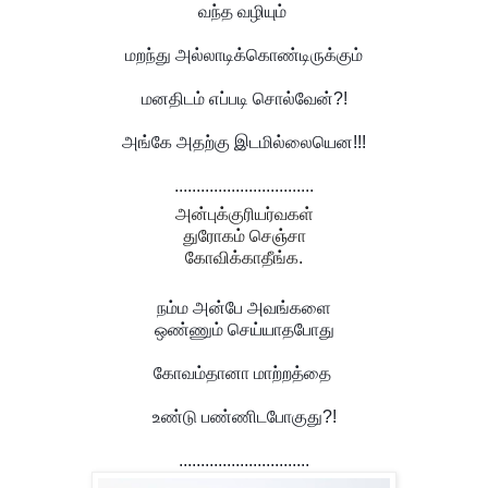
வந்த வழியும் 
மறந்து அல்லாடிக்கொண்டிருக்கும்
மனதிடம் எப்படி சொல்வேன்?!
அங்கே அதற்கு இடமில்லையென!!!
................................
அன்புக்குரியர்வகள்
துரோகம் செஞ்சா
கோவிக்காதீங்க.
நம்ம அன்பே அவங்களை
ஒண்ணும் செய்யாதபோது
கோவம்தானா மாற்றத்தை
உண்டு பண்ணிடபோகுது?!
..............................