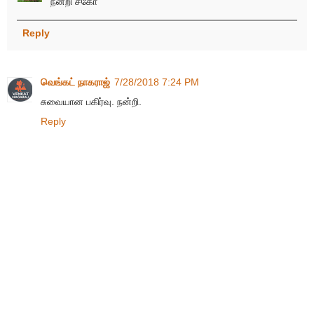
நன்றி சகோ
Reply
வெங்கட் நாகராஜ்
7/28/2018 7:24 PM
சுவையான பகிர்வு. நன்றி.
Reply