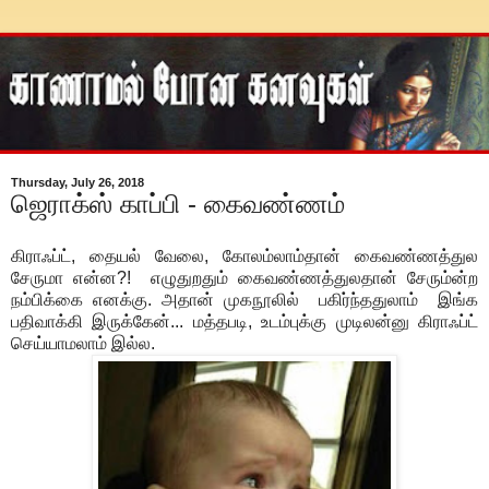
Thursday, July 26, 2018
ஜெராக்ஸ் காப்பி - கைவண்ணம்
கிராஃப்ட், தையல் வேலை, கோலம்லாம்தான் கைவண்ணத்துல
சேருமா என்ன?! எழுதுறதும் கைவண்ணத்துலதான் சேரும்ன்ற
நம்பிக்கை எனக்கு. அதான் முகநூலில் பகிர்ந்ததுலாம் இங்க
பதிவாக்கி இருக்கேன்... மத்தபடி, உடம்புக்கு முடிலன்னு கிராஃப்ட்
செய்யாமலாம் இல்ல.