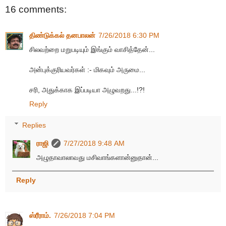
16 comments:
திண்டுக்கல் தனபாலன்
7/26/2018 6:30 PM
சிலவற்றை மறுபடியும் இங்கும் வாசித்தேன்...
அன்புக்குரியவர்கள் :- மிகவும் அருமை...
சரி, அதுக்காக இப்படியா அழுவறது...!?!
Reply
Replies
ராஜி
7/27/2018 9:48 AM
அழுதாவாலாவது மசிவாங்களான்னுதான்...
Reply
ஸ்ரீராம்.
7/26/2018 7:04 PM