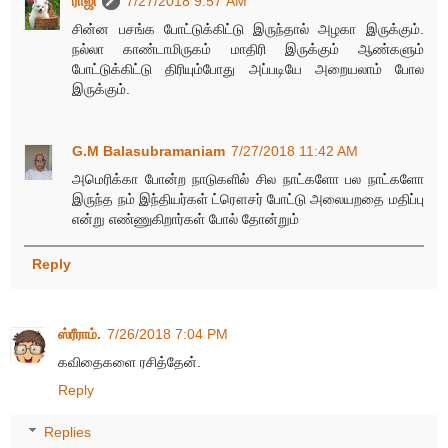
ராஜி
7/27/2018 9:57 AM
சின்ன பசங்க போட்டுக்கிட்டு இருந்தால் அழகா இருக்கும்.
நல்லா காண்டாமிருகம் மாதிரி இருக்கும் ஆண்களும்
போட்டுக்கிட்டு திரியும்போது அப்படியே அறையலாம் போல
இருக்கும்.
G.M Balasubramaniam
7/27/2018 11:42 AM
அமெரிக்கா போன்ற நாடுகளில் சில நாட்களோ பல நாட்களோ
இருந்த நம் இந்தியர்கள் ட்ரௌசர் போட்டு அலையறதை மதிப்பு
என்று எண்ணுகிறார்கள் போல் தோன்றும்
Reply
ஸ்ரீராம்.
7/26/2018 7:04 PM
கவிதைகளை ரசித்தேன்.
Reply
Replies